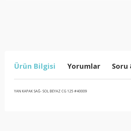
Ürün Bilgisi
Yorumlar
Soru
YAN KAPAK SAĞ- SOL BEYAZ CG 125 #40009
Bu ürünün fiyat bilgisi, resim, ürün açıklamalarında ve diğer konul
Görüş ve önerileriniz için teşekkür ederiz.
Ürün resmi kalitesiz, bozuk veya görüntülenemiyor.