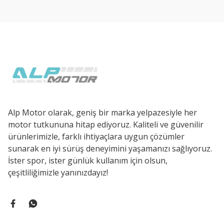
Ürün açıklamasında eksik bilgiler bulunuyor.
Ürün bilgilerinde hatalar bulunuyor.
Ürün fiyatı diğer sitelerden daha pahalı.
Bu ürüne benzer farklı alternatifler olmalı.
Alp Motor olarak, geniş bir marka yelpazesiyle her
motor tutkununa hitap ediyoruz. Kaliteli ve güvenilir
ürünlerimizle, farklı ihtiyaçlara uygun çözümler
sunarak en iyi sürüş deneyimini yaşamanızı sağlıyoruz.
İster spor, ister günlük kullanım için olsun,
çeşitliliğimizle yanınızdayız!