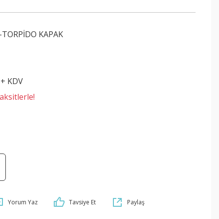
L-TORPİDO KAPAK
 + KDV
ksitlerle!
Yorum Yaz
Tavsiye Et
Paylaş