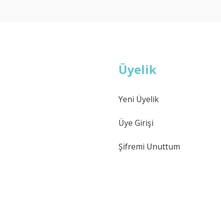
Deneyimini Paylaş
Yorum Yaz
Soru Sor
Üyelik
Yeni Üyelik
Gönder
Üye Girişi
Şifremi Unuttum