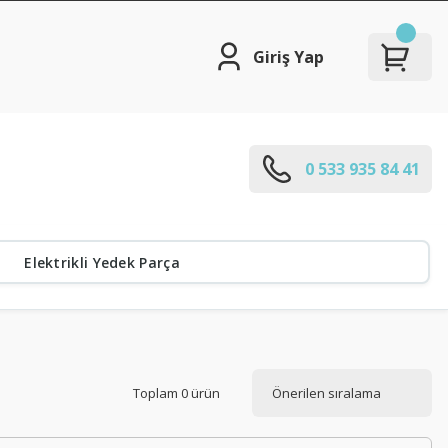
Giriş Yap
0 533 935 84 41
Elektrikli Yedek Parça
Toplam 0 ürün