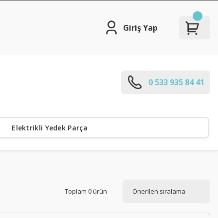
Giriş Yap
0 533 935 84 41
Elektrikli Yedek Parça
Toplam 0 ürün