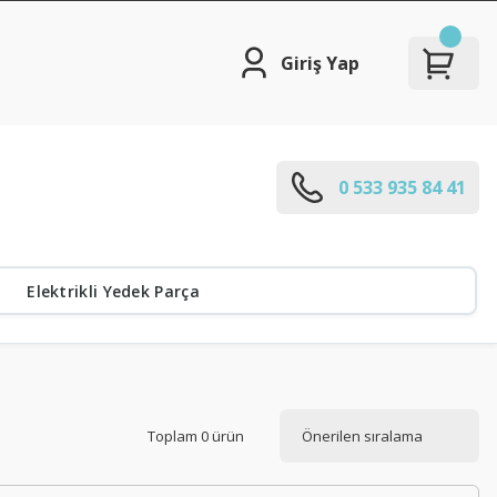
Giriş Yap
0 533 935 84 41
Elektrikli Yedek Parça
Toplam 0 ürün