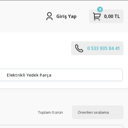
0
Giriş Yap
0,00 TL
0 533 935 84 41
Elektrikli Yedek Parça
Toplam 0 ürün