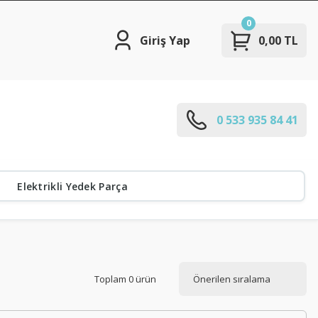
0
Giriş Yap
0,00 TL
0 533 935 84 41
Elektrikli Yedek Parça
Toplam 0 ürün