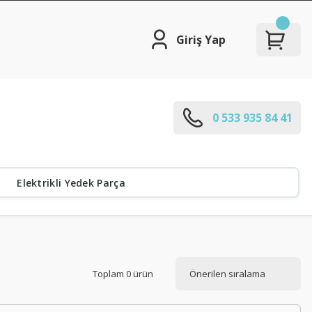
Giriş Yap
0 533 935 84 41
Elektrikli Yedek Parça
Toplam 0 ürün