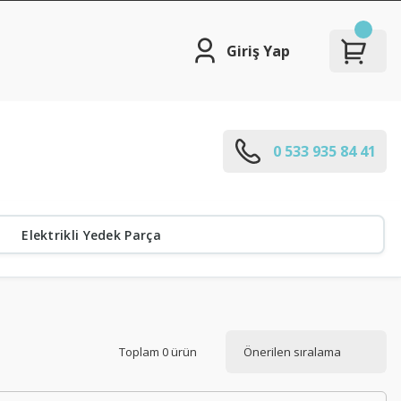
Giriş Yap
0 533 935 84 41
Elektrikli Yedek Parça
Toplam 0 ürün