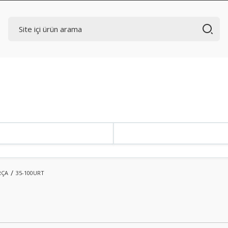
RÇA
35-100URT