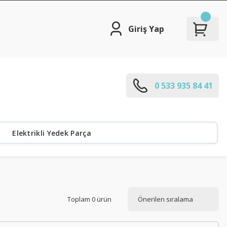
Giriş Yap
0 533 935 84 41
Elektrikli Yedek Parça
Toplam 0 ürün