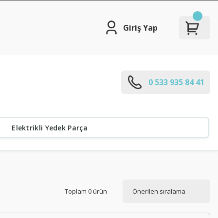
Giriş Yap
0 533 935 84 41
Elektrikli Yedek Parça
Toplam 0 ürün