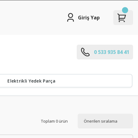
Giriş Yap
0 533 935 84 41
Elektrikli Yedek Parça
Toplam 0 ürün