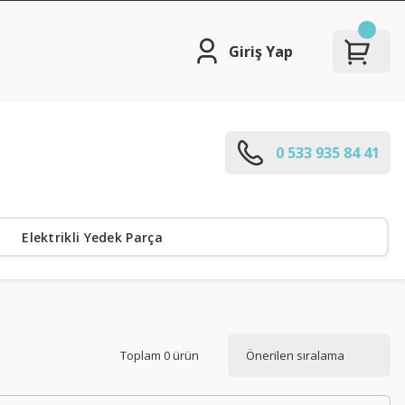
Giriş Yap
0 533 935 84 41
Elektrikli Yedek Parça
Toplam 0 ürün