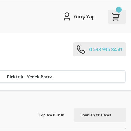
Giriş Yap
0 533 935 84 41
Elektrikli Yedek Parça
Toplam 0 ürün