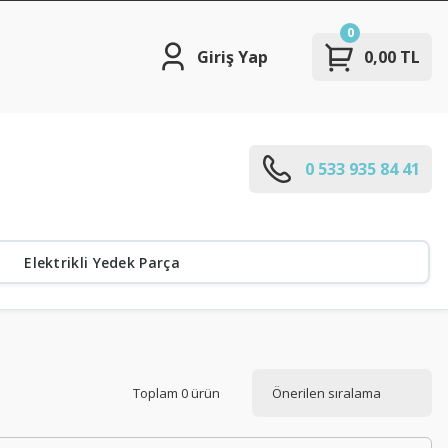
0
Giriş Yap
0,00 TL
0 533 935 84 41
Elektrikli Yedek Parça
Toplam 0 ürün