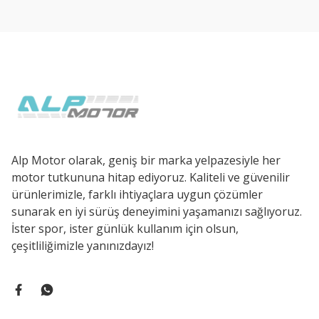
Ürün açıklamasında eksik bilgiler bulunuyor.
Ürün bilgilerinde hatalar bulunuyor.
Ürün fiyatı diğer sitelerden daha pahalı.
Bu ürüne benzer farklı alternatifler olmalı.
Alp Motor olarak, geniş bir marka yelpazesiyle her
motor tutkununa hitap ediyoruz. Kaliteli ve güvenilir
ürünlerimizle, farklı ihtiyaçlara uygun çözümler
sunarak en iyi sürüş deneyimini yaşamanızı sağlıyoruz.
İster spor, ister günlük kullanım için olsun,
çeşitliliğimizle yanınızdayız!