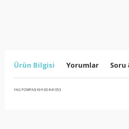
Ürün Bilgisi
Yorumlar
Soru
YAG POMPASI KH100 #41053
Bu ürünün fiyat bilgisi, resim, ürün açıklamalarında ve diğer konul
Görüş ve önerileriniz için teşekkür ederiz.
Ürün resmi kalitesiz, bozuk veya görüntülenemiyor.