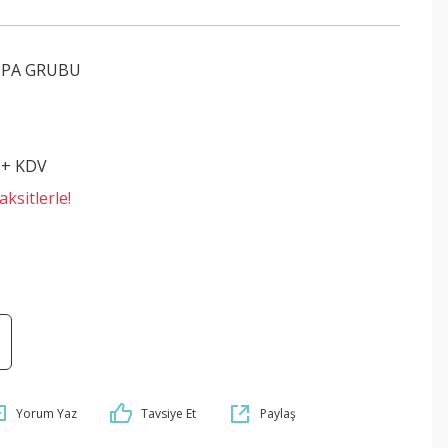
MPA GRUBU
 + KDV
ksitlerle!
Yorum Yaz
Tavsiye Et
Paylaş