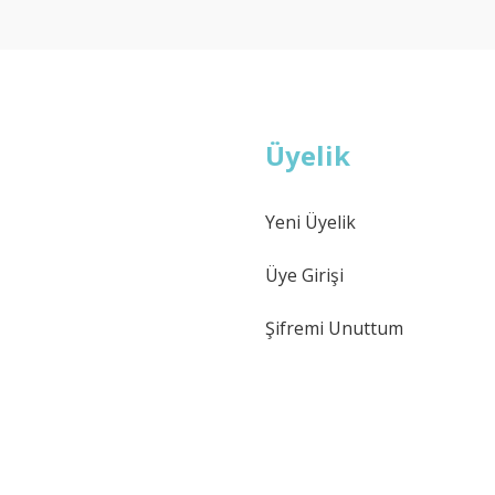
Deneyimini Paylaş
Yorum Yaz
Soru Sor
Üyelik
Yeni Üyelik
Gönder
Üye Girişi
Şifremi Unuttum