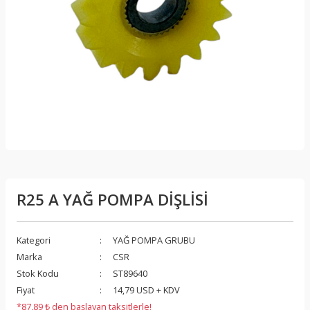
R25 A YAĞ POMPA DİŞLİSİ
Kategori
YAĞ POMPA GRUBU
Marka
CSR
Stok Kodu
ST89640
Fiyat
14,79 USD + KDV
*87,89 ₺ den başlayan taksitlerle!