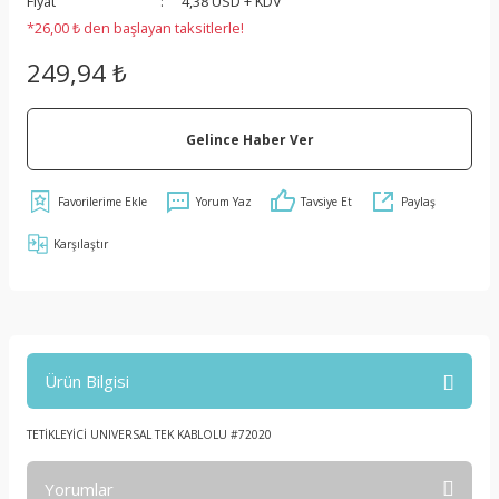
Fiyat
4,38 USD + KDV
*26,00 ₺ den başlayan taksitlerle!
249,94 ₺
Gelince Haber Ver
Yorum Yaz
Tavsiye Et
Paylaş
Karşılaştır
Ürün Bilgisi
TETİKLEYİCİ UNIVERSAL TEK KABLOLU #72020
Yorumlar