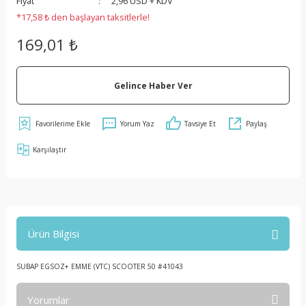
Fiyat
2,96 USD + KDV
*17,58 ₺ den başlayan taksitlerle!
169,01 ₺
Gelince Haber Ver
Yorum Yaz
Tavsiye Et
Paylaş
Karşılaştır
Ürün Bilgisi
SUBAP EGSOZ+ EMME (VTC) SCOOTER 50 #41043
Yorumlar