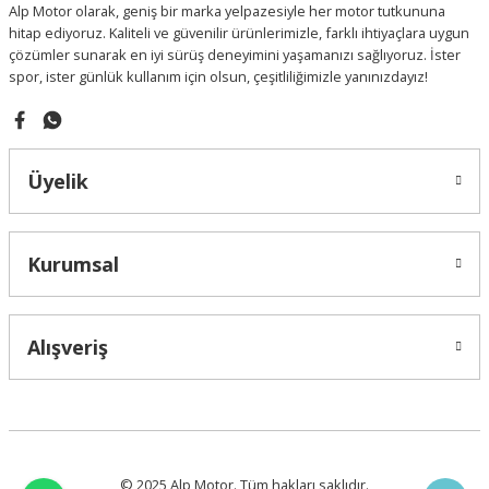
Alp Motor olarak, geniş bir marka yelpazesiyle her motor tutkununa
Bu ürüne benzer farklı alternatifler olmalı.
hitap ediyoruz. Kaliteli ve güvenilir ürünlerimizle, farklı ihtiyaçlara uygun
çözümler sunarak en iyi sürüş deneyimini yaşamanızı sağlıyoruz. İster
spor, ister günlük kullanım için olsun, çeşitliliğimizle yanınızdayız!
Gönder
Üyelik
Kurumsal
Alışveriş
© 2025 Alp Motor. Tüm hakları saklıdır.