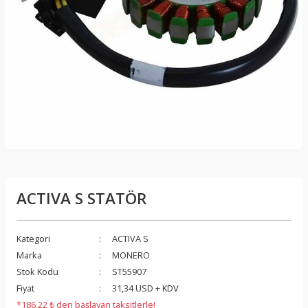
ACTIVA S STATÖR
Kategori
ACTIVA S
Marka
MONERO
Stok Kodu
ST55907
Fiyat
31,34 USD + KDV
*186,22 ₺ den başlayan taksitlerle!