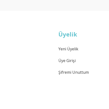
Deneyimini Paylaş
Yorum Yaz
Soru Sor
Üyelik
Yeni Üyelik
Gönder
Üye Girişi
Şifremi Unuttum