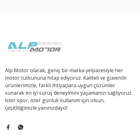
Ürün açıklamasında eksik bilgiler bulunuyor.
Ürün bilgilerinde hatalar bulunuyor.
Ürün fiyatı diğer sitelerden daha pahalı.
Bu ürüne benzer farklı alternatifler olmalı.
Alp Motor olarak, geniş bir marka yelpazesiyle her
motor tutkununa hitap ediyoruz. Kaliteli ve güvenilir
ürünlerimizle, farklı ihtiyaçlara uygun çözümler
sunarak en iyi sürüş deneyimini yaşamanızı sağlıyoruz.
İster spor, ister günlük kullanım için olsun,
çeşitliliğimizle yanınızdayız!