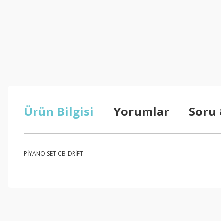
Ürün Bilgisi
Yorumlar
Soru
PİYANO SET CB-DRİFT
Bu ürünün fiyat bilgisi, resim, ürün açıklamalarında ve diğer konul
Görüş ve önerileriniz için teşekkür ederiz.
Ürün resmi kalitesiz, bozuk veya görüntülenemiyor.