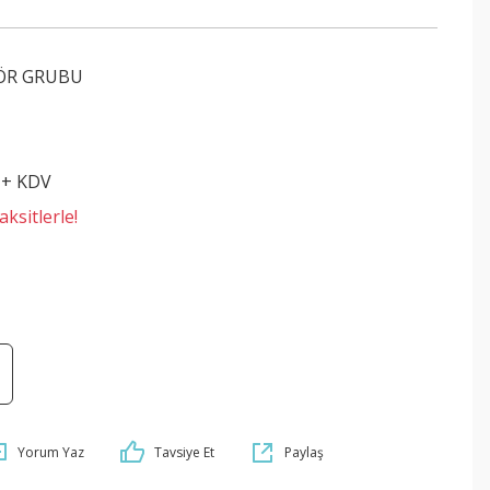
ÖR GRUBU
 + KDV
ksitlerle!
Yorum Yaz
Tavsiye Et
Paylaş