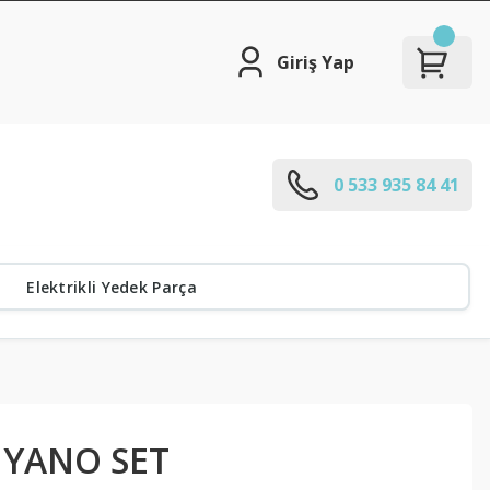
Giriş Yap
0 533 935 84 41
Elektrikli Yedek Parça
İYANO SET