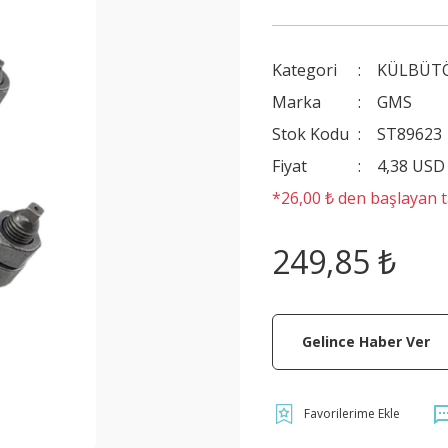
Kategori
KÜLBÜT
Marka
GMS
Stok Kodu
ST89623
Fiyat
4,38 USD
*26,00 ₺ den başlayan ta
249,85 ₺
Gelince Haber Ver