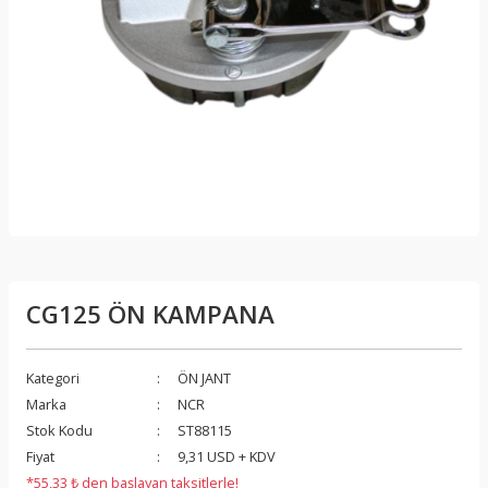
CG125 ÖN KAMPANA
Kategori
ÖN JANT
Marka
NCR
Stok Kodu
ST88115
Fiyat
9,31 USD + KDV
*55,33 ₺ den başlayan taksitlerle!