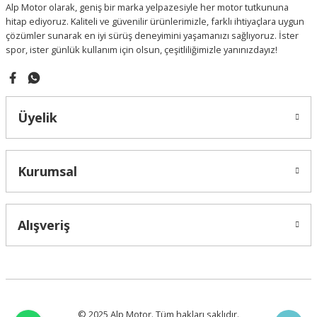
Alp Motor olarak, geniş bir marka yelpazesiyle her motor tutkununa
Bu ürüne benzer farklı alternatifler olmalı.
hitap ediyoruz. Kaliteli ve güvenilir ürünlerimizle, farklı ihtiyaçlara uygun
çözümler sunarak en iyi sürüş deneyimini yaşamanızı sağlıyoruz. İster
spor, ister günlük kullanım için olsun, çeşitliliğimizle yanınızdayız!
Gönder
Üyelik
Kurumsal
Alışveriş
© 2025 Alp Motor. Tüm hakları saklıdır.