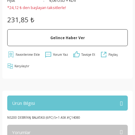
Fiyat
4,06 USD + KDV
*24,12 ₺ den başlayan taksitlerle!
231,85 ₺
Gelince Haber Ver
Yorum Yaz
Tavsiye Et
Paylaş
Karşılaştır
Ürün Bilgisi
NS200 DEBRİYAJ BALATASI (6PC) 5+1 ASK #Ç14080
Yorumlar