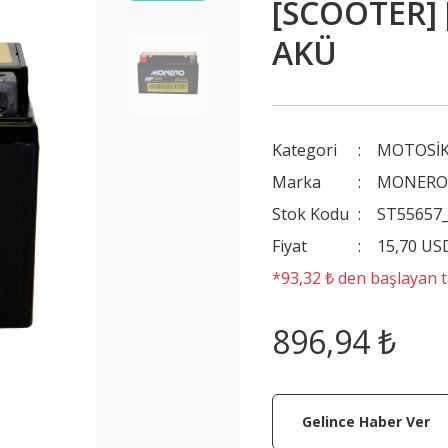
[SCOOTER]
AKÜ
Kategori
MOTOSİK
Marka
MONER
Stok Kodu
ST55657
Fiyat
15,70 US
*93,32 ₺ den başlayan ta
896,94 ₺
Gelince Haber Ver