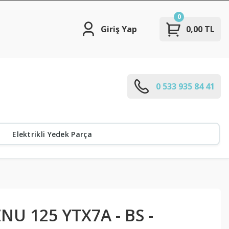
0
Giriş Yap
0,00 TL
0 533 935 84 41
Elektrikli Yedek Parça
U 125 YTX7A - BS -