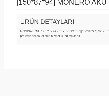
[150*87*94] MONERO AKÜ
ÜRÜN DETAYLARI
MONDIAL ZNU 125 YTX7A - BS - [SCOOTER] [150*87*94] MONERO AKÜ 
profesyonel paketleme hizmeti sunulmaktadır.
Bu ürünün fiyat bilgisi, resim, ürün açıklamalarında ve diğer konul
Görüş ve önerileriniz için teşekkür ederiz.
Ürün resmi kalitesiz, bozuk veya görüntülenemiyor.
Ürün açıklamasında eksik bilgiler bulunuyor.
Ürün bilgilerinde hatalar bulunuyor.
Ürün fiyatı diğer sitelerden daha pahalı.
Bu ürüne benzer farklı alternatifler olmalı.