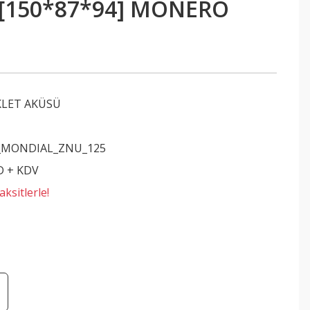
 [150*87*94] MONERO
LET AKÜSÜ
O
_MONDIAL_ZNU_125
D + KDV
ksitlerle!