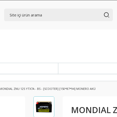
MONDIAL ZNU 125 YTX7A - BS - [SCOOTER] [150*87*94] MONERO AKÜ
MONDIAL ZN