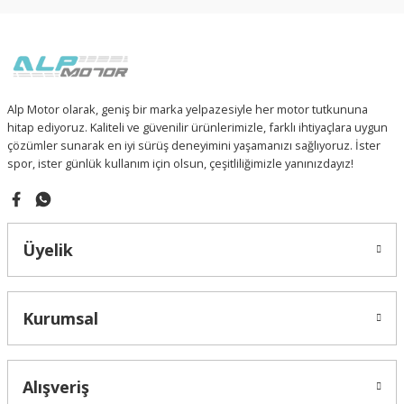
Sitemize ilk yorumu siz yapın!
 PARÇA
93-ARGENT (150CC)
Ürün resmi kalitesiz, bozuk veya görüntülenemiyor.
Ürün açıklamasında eksik bilgiler bulunuyor.
94-GOMAX
Deneyimini Paylaş
Ürün bilgilerinde hatalar bulunuyor.
Ürün fiyatı diğer sitelerden daha pahalı.
RÇA
DAELIM VJF250 ROADWIN
Alp Motor olarak, geniş bir marka yelpazesiyle her motor tutkununa
Bu ürüne benzer farklı alternatifler olmalı.
hitap ediyoruz. Kaliteli ve güvenilir ürünlerimizle, farklı ihtiyaçlara uygun
 PARÇA
E5-110 SPEEDY (EFI)
çözümler sunarak en iyi sürüş deneyimini yaşamanızı sağlıyoruz. İster
spor, ister günlük kullanım için olsun, çeşitliliğimizle yanınızdayız!
F4-RITMICA 110
FURY 110i
Gönder
Üyelik
TURISMO 50i
WING 50
Kurumsal
Z-ONE
Alışveriş