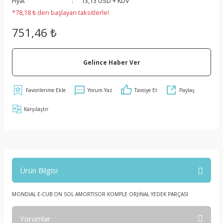
Fiyat
13,13 USD + KDV
*78,18 ₺ den başlayan taksitlerle!
751,46 ₺
Gelince Haber Ver
Yorum Yaz
Tavsiye Et
Paylaş
Karşılaştır
Ürün Bilgisi
MONDIAL E-CUB ON SOL AMORTISOR KOMPLE ORJİNAL YEDEK PARÇASI
Yorumlar