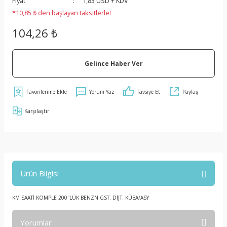
Fiyat
1,83 USD + KDV
*10,85 ₺ den başlayan taksitlerle!
104,26 ₺
Gelince Haber Ver
Yorum Yaz
Tavsiye Et
Paylaş
Karşılaştır
Ürün Bilgisi
KM SAATİ KOMPLE 200''LÜK BENZN GST. DİJT. KÜBA/ASY
Yorumlar