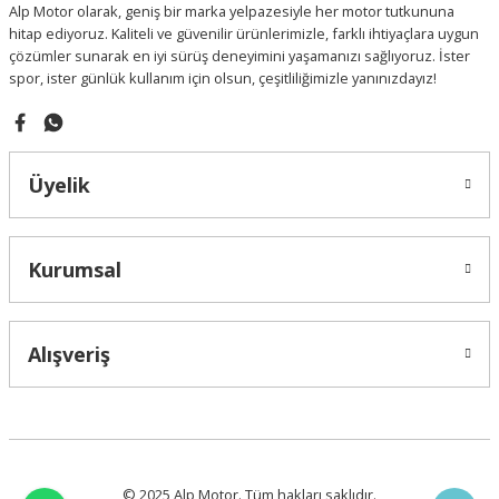
Alp Motor olarak, geniş bir marka yelpazesiyle her motor tutkununa
Bu ürüne benzer farklı alternatifler olmalı.
hitap ediyoruz. Kaliteli ve güvenilir ürünlerimizle, farklı ihtiyaçlara uygun
çözümler sunarak en iyi sürüş deneyimini yaşamanızı sağlıyoruz. İster
spor, ister günlük kullanım için olsun, çeşitliliğimizle yanınızdayız!
Gönder
Üyelik
Kurumsal
Alışveriş
© 2025 Alp Motor. Tüm hakları saklıdır.