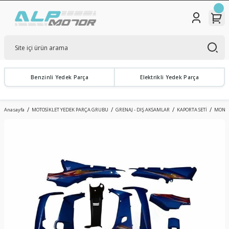
Benzinli Yedek Parça
Elektrikli Yedek Parça
Anasayfa
MOTOSİKLET YEDEK PARÇA GRUBU
GRENAJ - DIŞ AKSAMLAR
KAPORTA SETİ
MONDI