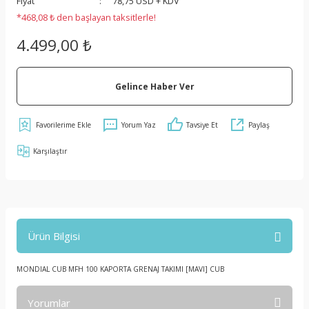
Fiyat
78,75 USD + KDV
*468,08 ₺ den başlayan taksitlerle!
4.499,00 ₺
Gelince Haber Ver
Yorum Yaz
Tavsiye Et
Paylaş
Karşılaştır
Ürün Bilgisi
MONDIAL CUB MFH 100 KAPORTA GRENAJ TAKIMI [MAVI] CUB
Yorumlar