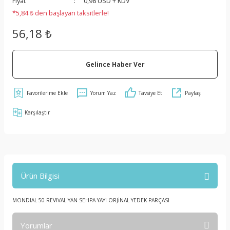
Fiyat
0,98 USD + KDV
*5,84 ₺ den başlayan taksitlerle!
56,18 ₺
Gelince Haber Ver
Yorum Yaz
Tavsiye Et
Paylaş
Karşılaştır
Ürün Bilgisi
MONDIAL 50 REVIVAL YAN SEHPA YAYI ORJİNAL YEDEK PARÇASI
Yorumlar