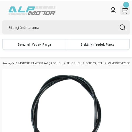
Benzinli Yedek Parça
Elektrikli Yedek Parça
Anasayfa
MOTOSİKLET YEDEK PARÇA GRUBU
TEL GRUBU
DEBRİYAJ TELİ
MH-DRİFT-125 DEBR