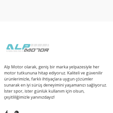
Ürün resmi kalitesiz, bozuk veya görüntülenemiyor.
Ürün açıklamasında eksik bilgiler bulunuyor.
Ürün bilgilerinde hatalar bulunuyor.
Ürün fiyatı diğer sitelerden daha pahalı.
Bu ürüne benzer farklı alternatifler olmalı.
Alp Motor olarak, geniş bir marka yelpazesiyle her
motor tutkununa hitap ediyoruz. Kaliteli ve güvenilir
ürünlerimizle, farklı ihtiyaçlara uygun çözümler
sunarak en iyi sürüş deneyimini yaşamanızı sağlıyoruz.
İster spor, ister günlük kullanım için olsun,
çeşitliliğimizle yanınızdayız!