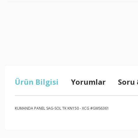
Ürün Bilgisi
Yorumlar
Soru
KUMANDA PANEL SAG-SOL TK KN150 - XCG #GMS6361
Bu ürünün fiyat bilgisi, resim, ürün açıklamalarında ve diğer konul
Görüş ve önerileriniz için teşekkür ederiz.