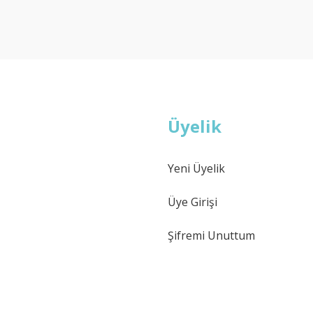
Deneyimini Paylaş
Yorum Yaz
Soru Sor
Üyelik
Yeni Üyelik
Gönder
Üye Girişi
Şifremi Unuttum