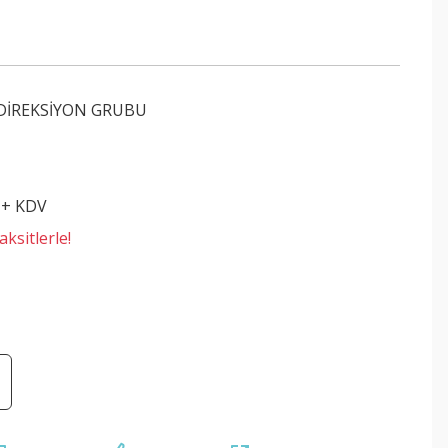
 DİREKSİYON GRUBU
 + KDV
ksitlerle!