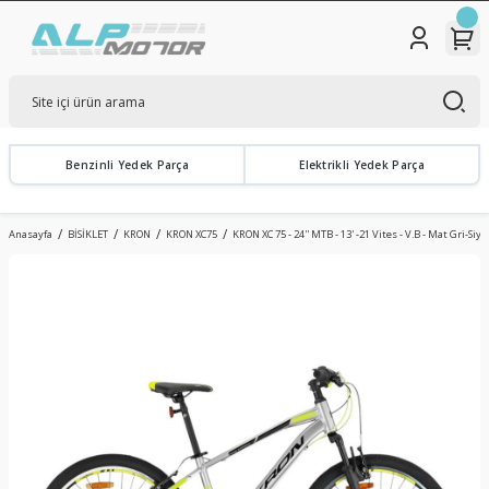
Benzinli Yedek Parça
Elektrikli Yedek Parça
Anasayfa
BİSİKLET
KRON
KRON XC75
KRON XC 75 - 24'' MTB - 13' -21 Vites - V.B - Mat Gri-Siy