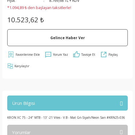
Fiyat
8.769,68 TL + KDV
*1.094,89 ₺ den başlayan taksitlerle!
10.523,62 ₺
Gelince Haber Ver
Yorum Yaz
Tavsiye Et
Paylaş
Karşılaştır
Ürün Bilgisi
KRON XC 75 - 24" MTB - 13' -21 Vites - V.B - Mat Gri-Siyah/Neon Sarı #KRN25-036
Yorumlar