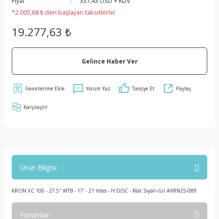
Fiyat
337,43 USD + KDV
*2.005,68 ₺ den başlayan taksitlerle!
19.277,63 ₺
Gelince Haber Ver
Yorum Yaz
Tavsiye Et
Paylaş
Karşılaştır
Ürün Bilgisi
KRON XC 100 - 27.5" MTB - 17' - 21 Vites - H.DISC - Mat Siyah-Gri #KRN25-089
Yorumlar