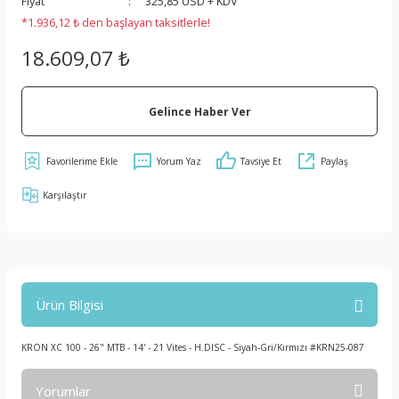
Fiyat
325,85 USD + KDV
*1.936,12 ₺ den başlayan taksitlerle!
18.609,07 ₺
Gelince Haber Ver
Yorum Yaz
Tavsiye Et
Paylaş
Karşılaştır
Ürün Bilgisi
KRON XC 100 - 26" MTB - 14' - 21 Vites - H.DISC - Siyah-Gri/Kırmızı #KRN25-087
Yorumlar