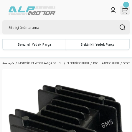
Benzinli Yedek Parça
Elektrikli Yedek Parça
Anasayfa
MOTOSİKLET YEDEK PARÇA GRUBU
ELEKTRİK GRUBU
REGÜLATÖR GRUBU
SCOOTE