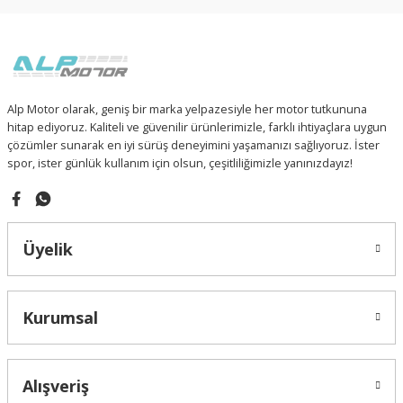
Sitemize ilk yorumu siz yapın!
 PARÇA
93-ARGENT (150CC)
Ürün resmi kalitesiz, bozuk veya görüntülenemiyor.
Ürün açıklamasında eksik bilgiler bulunuyor.
94-GOMAX
Deneyimini Paylaş
Ürün bilgilerinde hatalar bulunuyor.
Ürün fiyatı diğer sitelerden daha pahalı.
RÇA
DAELIM VJF250 ROADWIN
Alp Motor olarak, geniş bir marka yelpazesiyle her motor tutkununa
Bu ürüne benzer farklı alternatifler olmalı.
hitap ediyoruz. Kaliteli ve güvenilir ürünlerimizle, farklı ihtiyaçlara uygun
 PARÇA
E5-110 SPEEDY (EFI)
çözümler sunarak en iyi sürüş deneyimini yaşamanızı sağlıyoruz. İster
spor, ister günlük kullanım için olsun, çeşitliliğimizle yanınızdayız!
F4-RITMICA 110
FURY 110i
Gönder
Üyelik
TURISMO 50i
WING 50
Kurumsal
Z-ONE
Alışveriş