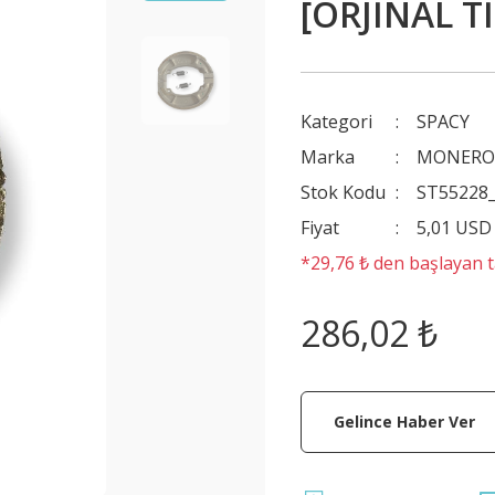
[ORJİNAL Tİ
Kategori
SPACY
Marka
MONER
Stok Kodu
ST55228
Fiyat
5,01 USD
*29,76 ₺ den başlayan ta
286,02 ₺
Gelince Haber Ver