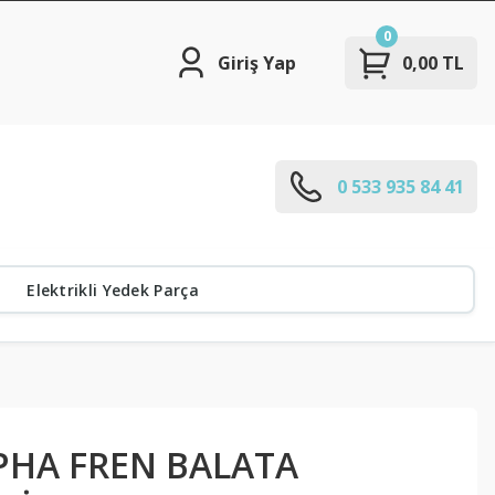
0
Giriş Yap
0,00 TL
0 533 935 84 41
Elektrikli Yedek Parça
HA FREN BALATA