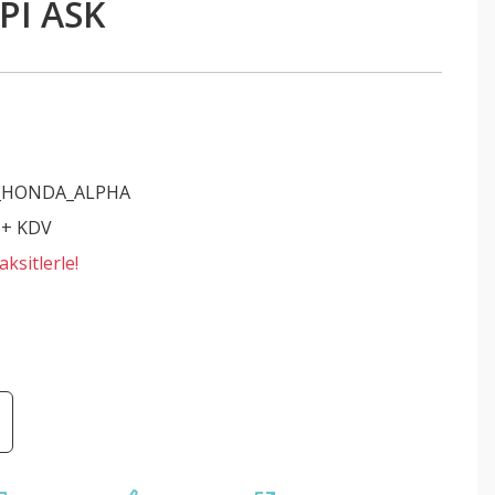
Pİ ASK
O
_HONDA_ALPHA
 + KDV
ksitlerle!