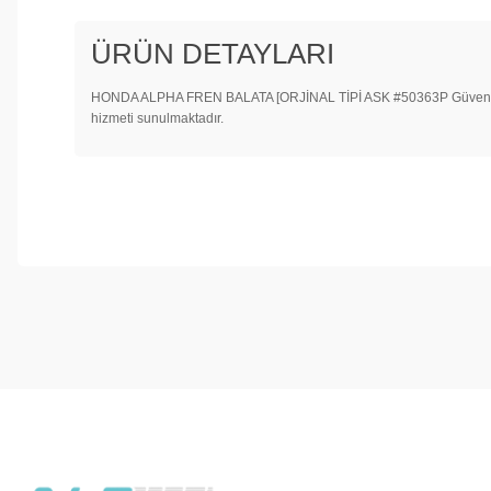
ÜRÜN DETAYLARI
HONDA ALPHA FREN BALATA [ORJİNAL TİPİ ASK #50363P Güvenli ve hı
hizmeti sunulmaktadır.
Bu ürünün fiyat bilgisi, resim, ürün açıklamalarında ve diğer konul
Görüş ve önerileriniz için teşekkür ederiz.
Ürün resmi kalitesiz, bozuk veya görüntülenemiyor.
Ürün açıklamasında eksik bilgiler bulunuyor.
Ürün bilgilerinde hatalar bulunuyor.
Ürün fiyatı diğer sitelerden daha pahalı.
Bu ürüne benzer farklı alternatifler olmalı.