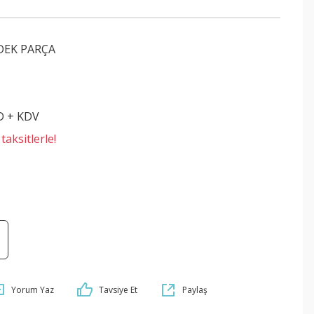
DEK PARÇA
D + KDV
aksitlerle!
Yorum Yaz
Tavsiye Et
Paylaş