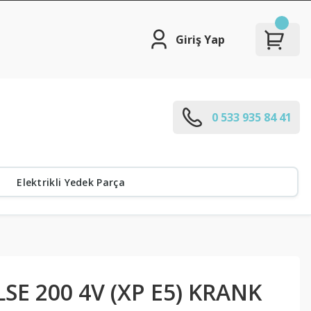
Giriş Yap
0 533 935 84 41
Elektrikli Yedek Parça
SE 200 4V (XP E5) KRANK