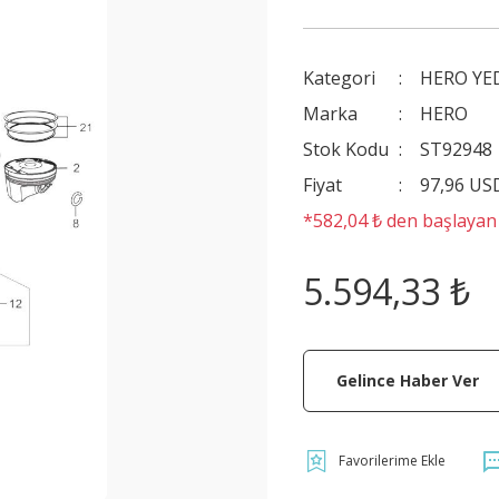
Kategori
HERO YE
Marka
HERO
Stok Kodu
ST92948
Fiyat
97,96 US
*582,04 ₺ den başlayan t
5.594,33 ₺
Gelince Haber Ver