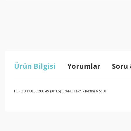
Ürün Bilgisi
Yorumlar
Soru
HERO X PULSE 200 4V (XP E5) KRANK Teknik Resim No: 01
Bu ürünün fiyat bilgisi, resim, ürün açıklamalarında ve diğer konul
Görüş ve önerileriniz için teşekkür ederiz.
Ürün resmi kalitesiz, bozuk veya görüntülenemiyor.