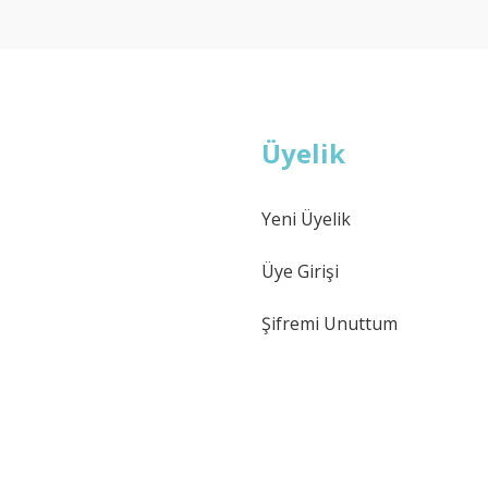
Deneyimini Paylaş
Yorum Yaz
Soru Sor
Üyelik
Yeni Üyelik
Gönder
Üye Girişi
Şifremi Unuttum