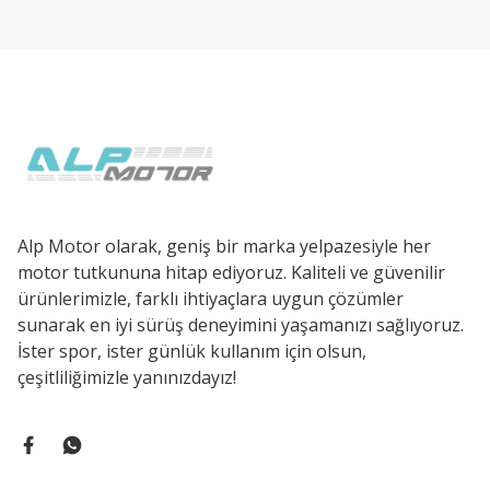
Ürün açıklamasında eksik bilgiler bulunuyor.
Ürün bilgilerinde hatalar bulunuyor.
Ürün fiyatı diğer sitelerden daha pahalı.
Bu ürüne benzer farklı alternatifler olmalı.
Alp Motor olarak, geniş bir marka yelpazesiyle her
motor tutkununa hitap ediyoruz. Kaliteli ve güvenilir
ürünlerimizle, farklı ihtiyaçlara uygun çözümler
sunarak en iyi sürüş deneyimini yaşamanızı sağlıyoruz.
İster spor, ister günlük kullanım için olsun,
çeşitliliğimizle yanınızdayız!