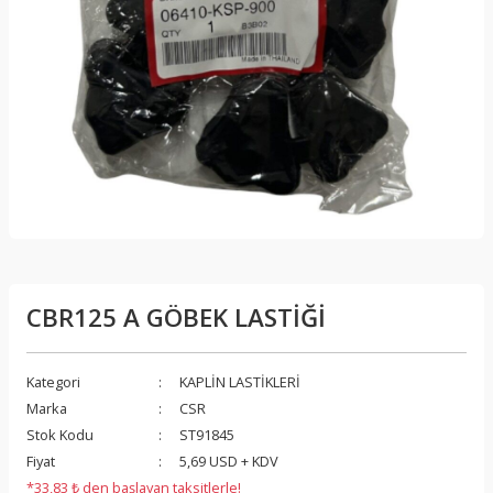
CBR125 A GÖBEK LASTİĞİ
Kategori
KAPLİN LASTİKLERİ
Marka
CSR
Stok Kodu
ST91845
Fiyat
5,69 USD + KDV
*33,83 ₺ den başlayan taksitlerle!