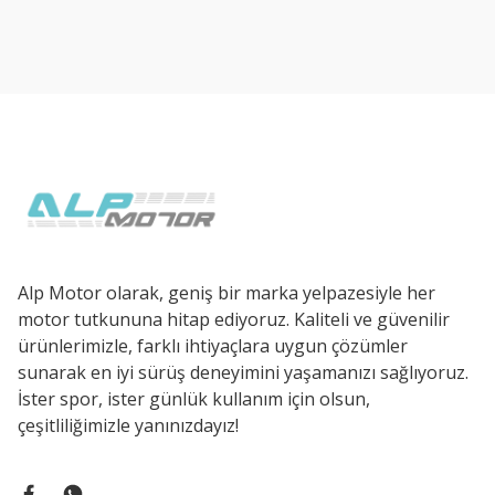
Ürün resmi kalitesiz, bozuk veya görüntülenemiyor.
Ürün açıklamasında eksik bilgiler bulunuyor.
Ürün bilgilerinde hatalar bulunuyor.
Ürün fiyatı diğer sitelerden daha pahalı.
Bu ürüne benzer farklı alternatifler olmalı.
Alp Motor olarak, geniş bir marka yelpazesiyle her
motor tutkununa hitap ediyoruz. Kaliteli ve güvenilir
ürünlerimizle, farklı ihtiyaçlara uygun çözümler
sunarak en iyi sürüş deneyimini yaşamanızı sağlıyoruz.
İster spor, ister günlük kullanım için olsun,
çeşitliliğimizle yanınızdayız!