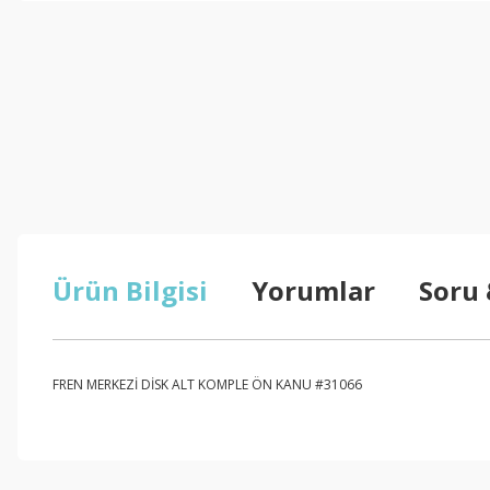
Ürün Bilgisi
Yorumlar
Soru
FREN MERKEZİ DİSK ALT KOMPLE ÖN KANU #31066
Bu ürünün fiyat bilgisi, resim, ürün açıklamalarında ve diğer konul
Görüş ve önerileriniz için teşekkür ederiz.