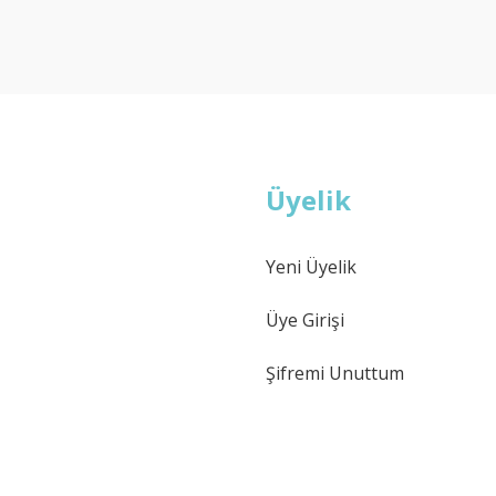
Deneyimini Paylaş
Yorum Yaz
Soru Sor
Üyelik
Yeni Üyelik
Gönder
Üye Girişi
Şifremi Unuttum