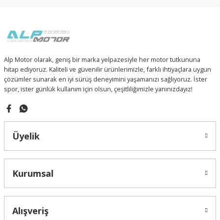
Sitemize ilk yorumu siz yapın!
 PARÇA
93-ARGENT (150CC)
Ürün resmi kalitesiz, bozuk veya görüntülenemiyor.
Ürün açıklamasında eksik bilgiler bulunuyor.
94-GOMAX
Deneyimini Paylaş
Ürün bilgilerinde hatalar bulunuyor.
Ürün fiyatı diğer sitelerden daha pahalı.
RÇA
DAELIM VJF250 ROADWIN
Alp Motor olarak, geniş bir marka yelpazesiyle her motor tutkununa
Bu ürüne benzer farklı alternatifler olmalı.
hitap ediyoruz. Kaliteli ve güvenilir ürünlerimizle, farklı ihtiyaçlara uygun
 PARÇA
E5-110 SPEEDY (EFI)
çözümler sunarak en iyi sürüş deneyimini yaşamanızı sağlıyoruz. İster
spor, ister günlük kullanım için olsun, çeşitliliğimizle yanınızdayız!
F4-RITMICA 110
FURY 110i
Gönder
Üyelik
TURISMO 50i
WING 50
Kurumsal
Z-ONE
Alışveriş