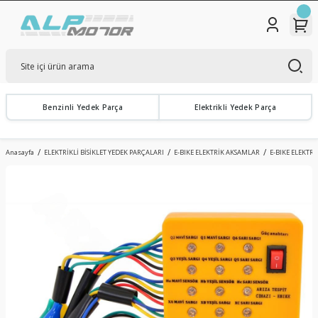
Benzinli Yedek Parça
Elektrikli Yedek Parça
Anasayfa
ELEKTRİKLİ BİSİKLET YEDEK PARÇALARI
E-BIKE ELEKTRİK AKSAMLAR
E-BIKE ELEKTRİK