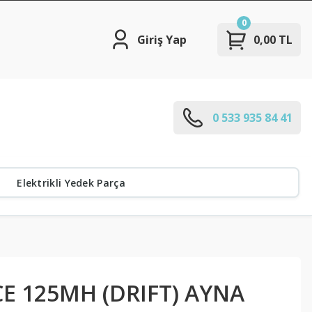
0
Giriş Yap
0,00 TL
0 533 935 84 41
Elektrikli Yedek Parça
E 125MH (DRIFT) AYNA