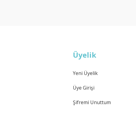
Deneyimini Paylaş
Yorum Yaz
Soru Sor
Üyelik
Yeni Üyelik
Gönder
Üye Girişi
Şifremi Unuttum