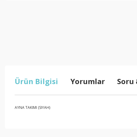
Ürün Bilgisi
Yorumlar
Soru
AYNA TAKIMI (SIYAH)
Bu ürünün fiyat bilgisi, resim, ürün açıklamalarında ve diğer konul
Görüş ve önerileriniz için teşekkür ederiz.