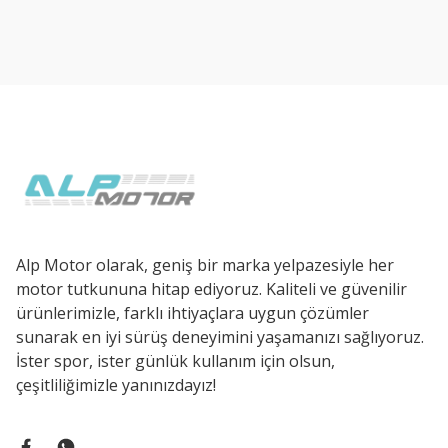
Ürün resmi kalitesiz, bozuk veya görüntülenemiyor.
Ürün açıklamasında eksik bilgiler bulunuyor.
Ürün bilgilerinde hatalar bulunuyor.
Ürün fiyatı diğer sitelerden daha pahalı.
Bu ürüne benzer farklı alternatifler olmalı.
Alp Motor olarak, geniş bir marka yelpazesiyle her
motor tutkununa hitap ediyoruz. Kaliteli ve güvenilir
ürünlerimizle, farklı ihtiyaçlara uygun çözümler
sunarak en iyi sürüş deneyimini yaşamanızı sağlıyoruz.
İster spor, ister günlük kullanım için olsun,
çeşitliliğimizle yanınızdayız!