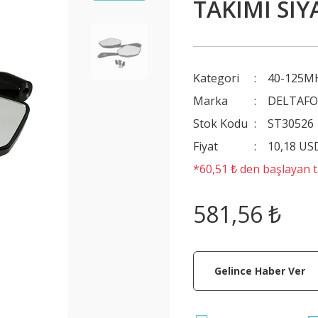
TAKIMI SIY
Kategori
40-125MH
Marka
DELTAFO
Stok Kodu
ST30526
Fiyat
10,18 US
*60,51 ₺ den başlayan ta
581,56 ₺
Gelince Haber Ver