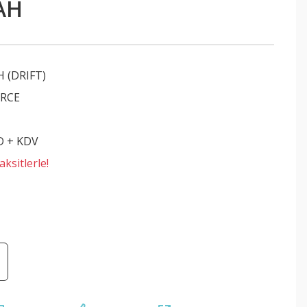
AH
 (DRIFT)
RCE
D + KDV
ksitlerle!