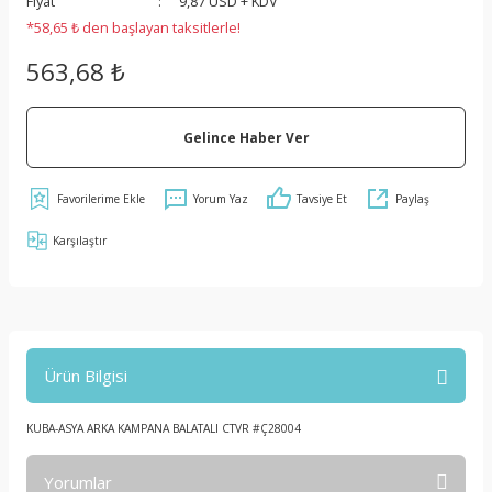
Fiyat
9,87 USD + KDV
*58,65 ₺ den başlayan taksitlerle!
563,68 ₺
Gelince Haber Ver
Yorum Yaz
Tavsiye Et
Paylaş
Karşılaştır
Ürün Bilgisi
KUBA-ASYA ARKA KAMPANA BALATALI CTVR #Ç28004
Yorumlar