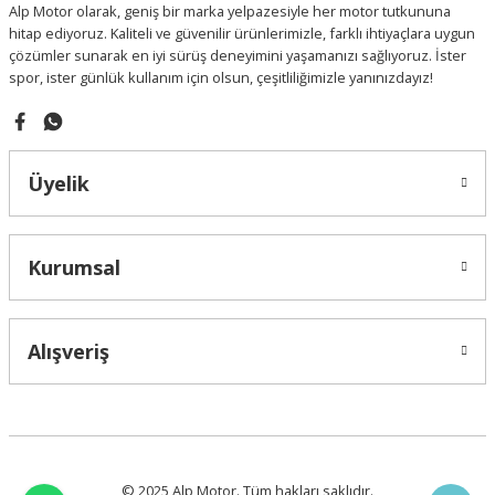
Alp Motor olarak, geniş bir marka yelpazesiyle her motor tutkununa
Bu ürüne benzer farklı alternatifler olmalı.
hitap ediyoruz. Kaliteli ve güvenilir ürünlerimizle, farklı ihtiyaçlara uygun
çözümler sunarak en iyi sürüş deneyimini yaşamanızı sağlıyoruz. İster
spor, ister günlük kullanım için olsun, çeşitliliğimizle yanınızdayız!
Gönder
Üyelik
Kurumsal
Alışveriş
© 2025 Alp Motor. Tüm hakları saklıdır.