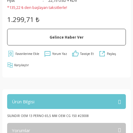
Fiyat
22,75 USD + KDV
*135,22 ₺ den başlayan taksitlerle!
1.299,71 ₺
Gelince Haber Ver
Yorum Yaz
Tavsiye Et
Paylaş
Karşılaştır
Ürün Bilgisi
SİLİNDİR OEM 13 PERNO 65,5 MM OEM CG 150 #23008
Yorumlar