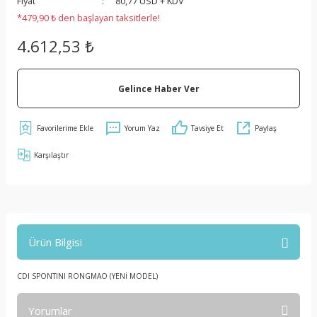
Fiyat
80,77 USD + KDV
*479,90 ₺ den başlayan taksitlerle!
4.612,53 ₺
Gelince Haber Ver
Yorum Yaz
Tavsiye Et
Paylaş
Karşılaştır
Ürün Bilgisi
CDI SPONTINI RONGMAO (YENİ MODEL)
Yorumlar