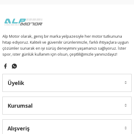
Sitemize ilk yorumu siz yapın!
 PARÇA
93-ARGENT (150CC)
Ürün resmi kalitesiz, bozuk veya görüntülenemiyor.
Ürün açıklamasında eksik bilgiler bulunuyor.
94-GOMAX
Deneyimini Paylaş
Ürün bilgilerinde hatalar bulunuyor.
Ürün fiyatı diğer sitelerden daha pahalı.
RÇA
DAELIM VJF250 ROADWIN
Alp Motor olarak, geniş bir marka yelpazesiyle her motor tutkununa
Bu ürüne benzer farklı alternatifler olmalı.
hitap ediyoruz. Kaliteli ve güvenilir ürünlerimizle, farklı ihtiyaçlara uygun
 PARÇA
E5-110 SPEEDY (EFI)
çözümler sunarak en iyi sürüş deneyimini yaşamanızı sağlıyoruz. İster
spor, ister günlük kullanım için olsun, çeşitliliğimizle yanınızdayız!
F4-RITMICA 110
FURY 110i
Gönder
Üyelik
TURISMO 50i
WING 50
Kurumsal
Z-ONE
Alışveriş