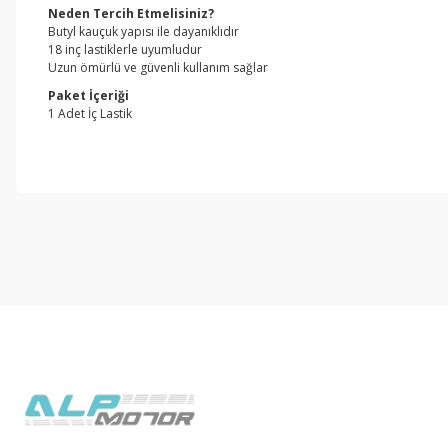
Neden Tercih Etmelisiniz?
Butyl kauçuk yapısı ile dayanıklıdır
18 inç lastiklerle uyumludur
Uzun ömürlü ve güvenli kullanım sağlar
Paket İçeriği
1 Adet İç Lastik
Bu ürünün fiyat bilgisi, resim, ürün açıklamalarında ve diğer konul
Görüş ve önerileriniz için teşekkür ederiz.
Ürün resmi kalitesiz, bozuk veya görüntülenemiyor.
Ürün açıklamasında eksik bilgiler bulunuyor.
Ürün bilgilerinde hatalar bulunuyor.
Ürün fiyatı diğer sitelerden daha pahalı.
Bu ürüne benzer farklı alternatifler olmalı.