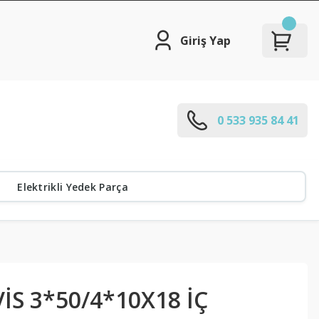
Giriş Yap
0 533 935 84 41
Elektrikli Yedek Parça
İS 3*50/4*10X18 İÇ