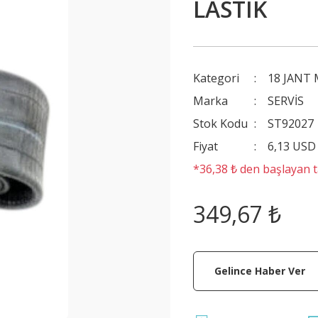
LASTİK
Kategori
18 JANT 
Marka
SERVİS
Stok Kodu
ST92027
Fiyat
6,13 USD
*36,38 ₺ den başlayan ta
349,67 ₺
Gelince Haber Ver