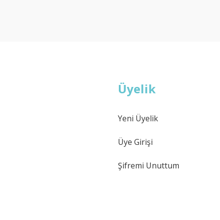
Deneyimini Paylaş
Yorum Yaz
Soru Sor
Üyelik
Yeni Üyelik
Gönder
Üye Girişi
Şifremi Unuttum