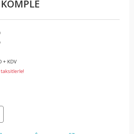
 KOMPLE
0
O
D + KDV
aksitlerle!