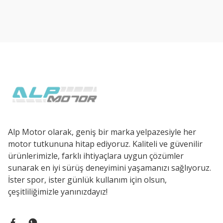
Ürün resmi kalitesiz, bozuk veya görüntülenemiyor.
Ürün açıklamasında eksik bilgiler bulunuyor.
Ürün bilgilerinde hatalar bulunuyor.
Ürün fiyatı diğer sitelerden daha pahalı.
Bu ürüne benzer farklı alternatifler olmalı.
Alp Motor olarak, geniş bir marka yelpazesiyle her
motor tutkununa hitap ediyoruz. Kaliteli ve güvenilir
ürünlerimizle, farklı ihtiyaçlara uygun çözümler
sunarak en iyi sürüş deneyimini yaşamanızı sağlıyoruz.
İster spor, ister günlük kullanım için olsun,
çeşitliliğimizle yanınızdayız!