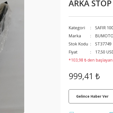
ARKA STOP
Kategori
SAFIR 10
Marka
BUMOT
Stok Kodu
ST37749
Fiyat
17,50 US
*103,98 ₺ den başlayan t
999,41 ₺
Gelince Haber Ver