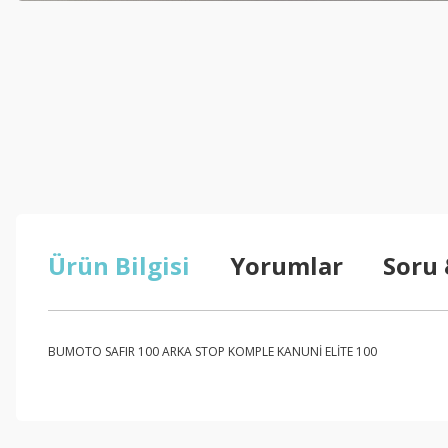
Ürün Bilgisi
Yorumlar
Soru
BUMOTO SAFIR 100 ARKA STOP KOMPLE KANUNİ ELİTE 100
Bu ürünün fiyat bilgisi, resim, ürün açıklamalarında ve diğer konul
Görüş ve önerileriniz için teşekkür ederiz.