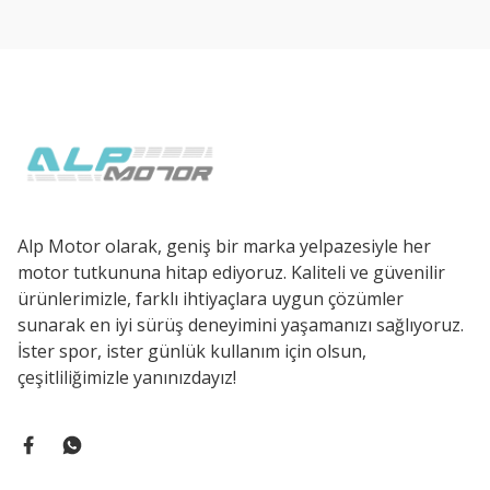
Ürün açıklamasında eksik bilgiler bulunuyor.
Ürün bilgilerinde hatalar bulunuyor.
Ürün fiyatı diğer sitelerden daha pahalı.
Bu ürüne benzer farklı alternatifler olmalı.
Alp Motor olarak, geniş bir marka yelpazesiyle her
motor tutkununa hitap ediyoruz. Kaliteli ve güvenilir
ürünlerimizle, farklı ihtiyaçlara uygun çözümler
sunarak en iyi sürüş deneyimini yaşamanızı sağlıyoruz.
İster spor, ister günlük kullanım için olsun,
çeşitliliğimizle yanınızdayız!