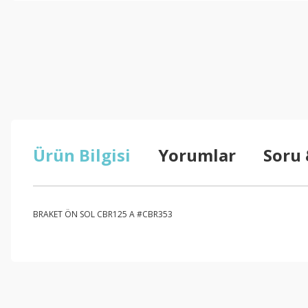
Ürün Bilgisi
Yorumlar
Soru
BRAKET ÖN SOL CBR125 A #CBR353
Bu ürünün fiyat bilgisi, resim, ürün açıklamalarında ve diğer konul
Görüş ve önerileriniz için teşekkür ederiz.
Ürün resmi kalitesiz, bozuk veya görüntülenemiyor.