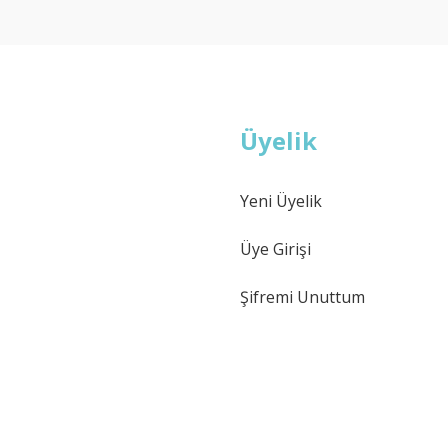
Deneyimini Paylaş
Yorum Yaz
Soru Sor
Üyelik
Yeni Üyelik
Gönder
Üye Girişi
Şifremi Unuttum