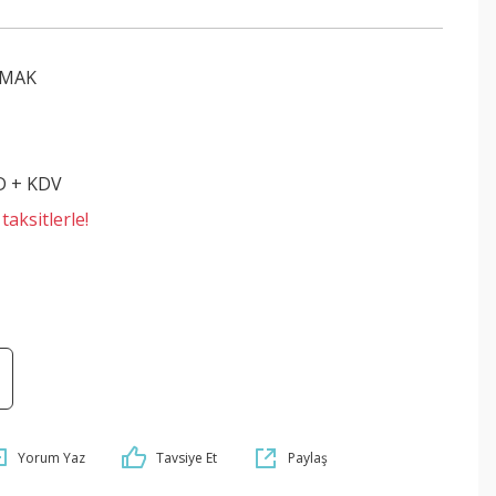
AMAK
D + KDV
aksitlerle!
Yorum Yaz
Tavsiye Et
Paylaş