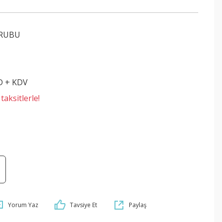
GRUBU
D + KDV
aksitlerle!
Yorum Yaz
Tavsiye Et
Paylaş