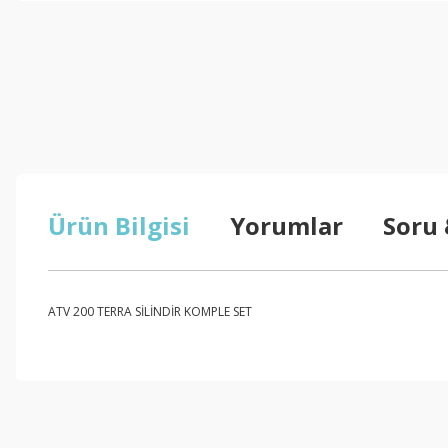
Ürün Bilgisi
Yorumlar
Soru
ATV 200 TERRA SİLİNDİR KOMPLE SET
Bu ürünün fiyat bilgisi, resim, ürün açıklamalarında ve diğer konul
Görüş ve önerileriniz için teşekkür ederiz.
Ürün resmi kalitesiz, bozuk veya görüntülenemiyor.