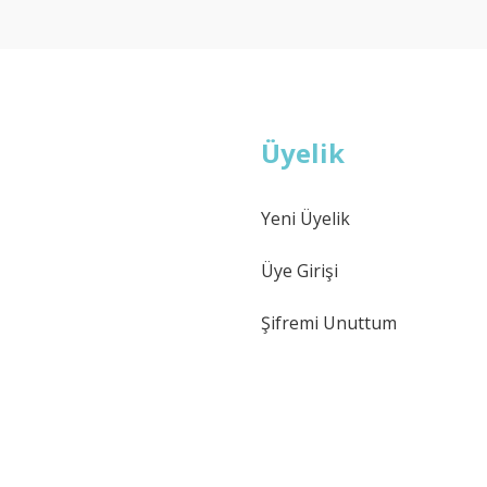
Deneyimini Paylaş
Yorum Yaz
Soru Sor
Üyelik
Yeni Üyelik
Gönder
Üye Girişi
Şifremi Unuttum