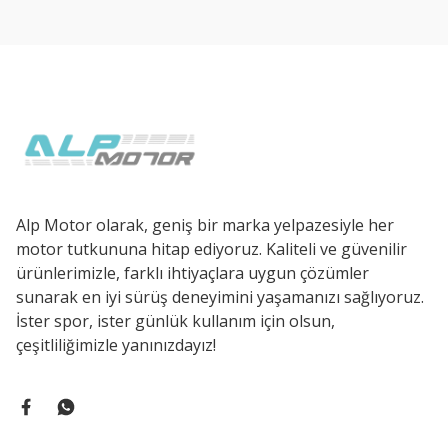
Ürün açıklamasında eksik bilgiler bulunuyor.
Ürün bilgilerinde hatalar bulunuyor.
Ürün fiyatı diğer sitelerden daha pahalı.
Bu ürüne benzer farklı alternatifler olmalı.
Alp Motor olarak, geniş bir marka yelpazesiyle her
motor tutkununa hitap ediyoruz. Kaliteli ve güvenilir
ürünlerimizle, farklı ihtiyaçlara uygun çözümler
sunarak en iyi sürüş deneyimini yaşamanızı sağlıyoruz.
İster spor, ister günlük kullanım için olsun,
çeşitliliğimizle yanınızdayız!